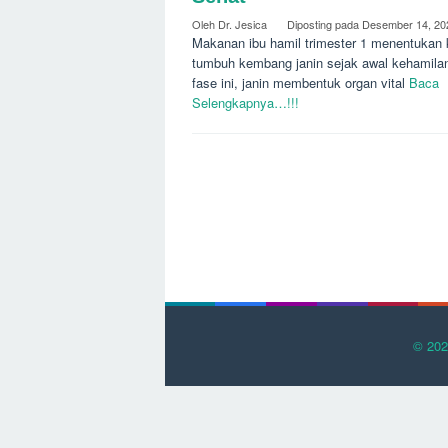
Oleh
Dr. Jesica
Diposting pada
Desember 14, 20
Makanan ibu hamil trimester 1 menentukan 
tumbuh kembang janin sejak awal kehamila
fase ini, janin membentuk organ vital
Baca
Selengkapnya…!!!
© 202