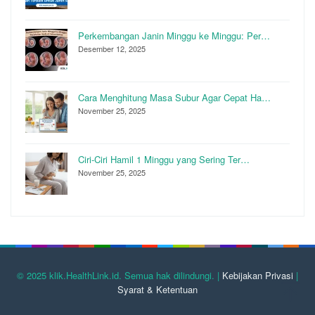
Perkembangan Janin Minggu ke Minggu: Per…
Desember 12, 2025
Cara Menghitung Masa Subur Agar Cepat Ha…
November 25, 2025
Ciri-Ciri Hamil 1 Minggu yang Sering Ter…
November 25, 2025
© 2025 klik.HealthLink.id. Semua hak dilindungi. |
Kebijakan Privasi
|
Syarat & Ketentuan