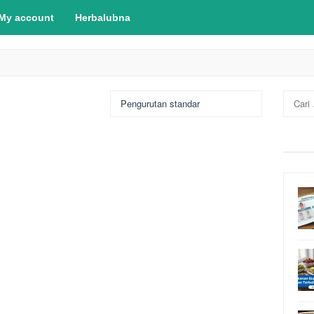
My account
Herbalubna
Cari
untuk: