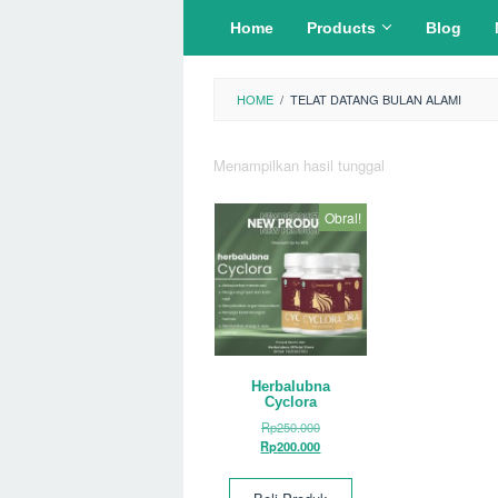
Loncat
Home
Products
Blog
ke
konten
HOME
/
TELAT DATANG BULAN ALAMI
Menampilkan hasil tunggal
Obral!
Herbalubna
Cyclora
Harga
Rp
250.000
aslinya
Harga
Rp
200.000
adalah:
saat
Rp250.000.
ini