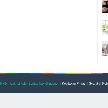
5 klik.HealthLink.id. Semua hak dilindungi. |
Kebijakan Privasi
|
Syarat & Ket