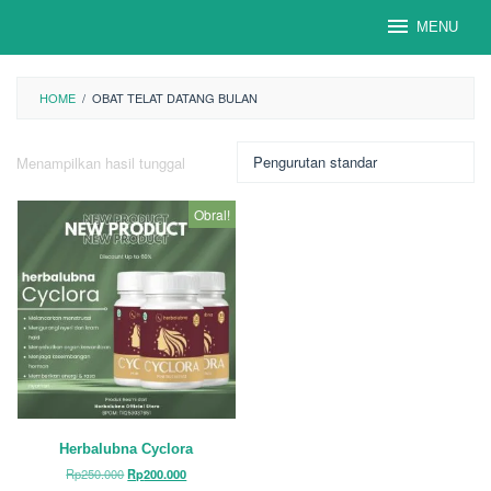
Loncat
MENU
ke
konten
HOME
/
OBAT TELAT DATANG BULAN
Menampilkan hasil tunggal
Obral!
Herbalubna Cyclora
Harga
Harga
Rp
250.000
Rp
200.000
aslinya
saat