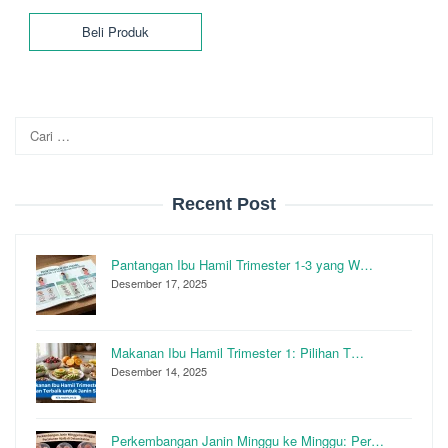
adalah:
ini
Beli Produk
Rp250.000.
adalah:
Rp200.000.
Cari
untuk:
Recent Post
Pantangan Ibu Hamil Trimester 1-3 yang W…
Desember 17, 2025
Makanan Ibu Hamil Trimester 1: Pilihan T…
Desember 14, 2025
Perkembangan Janin Minggu ke Minggu: Per…