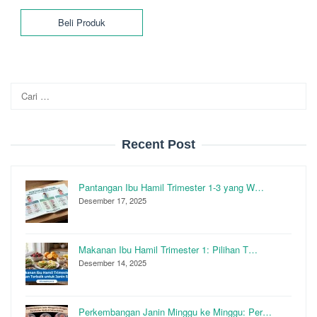
adalah:
ini
Beli Produk
Rp250.000.
adalah:
Rp200.000.
Cari
untuk:
Recent Post
Pantangan Ibu Hamil Trimester 1-3 yang W…
Desember 17, 2025
Makanan Ibu Hamil Trimester 1: Pilihan T…
Desember 14, 2025
Perkembangan Janin Minggu ke Minggu: Per…