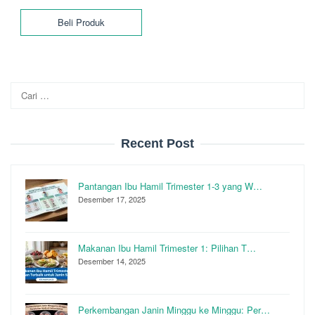
adalah:
ini
Beli Produk
Rp350.000.
adalah:
Rp300.000.
Cari
untuk:
Recent Post
Pantangan Ibu Hamil Trimester 1-3 yang W…
Desember 17, 2025
Makanan Ibu Hamil Trimester 1: Pilihan T…
Desember 14, 2025
Perkembangan Janin Minggu ke Minggu: Per…